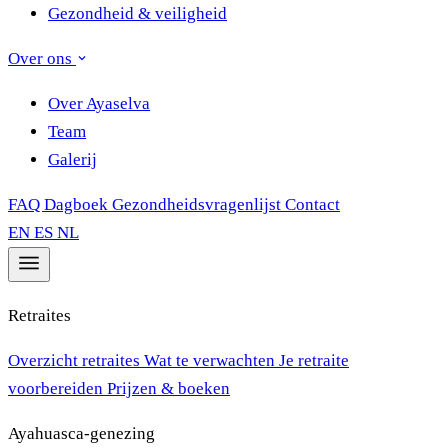
Gezondheid & veiligheid
Over ons
Over Ayaselva
Team
Galerij
FAQ
Dagboek
Gezondheidsvragenlijst
Contact
EN
ES
NL
Retraites
Overzicht retraites
Wat te verwachten
Je retraite
voorbereiden
Prijzen & boeken
Ayahuasca-genezing