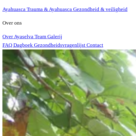
Ayahuasca
Trauma & Ayahuasca
Gezondheid & veiligheid
Over ons
Over Ayaselva
Team
Galerij
FAQ
Dagboek
Gezondheidsvragenlijst
Contact