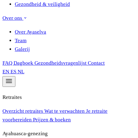
Gezondheid & veiligheid
Over ons
Over Ayaselva
Team
Galerij
FAQ
Dagboek
Gezondheidsvragenlijst
Contact
EN
ES
NL
Retraites
Overzicht retraites
Wat te verwachten
Je retraite
voorbereiden
Prijzen & boeken
Ayahuasca-genezing